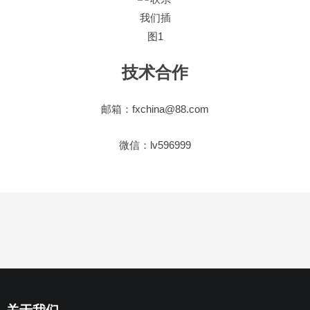
技术合作
邮箱：fxchina@88.com
微信：lv596999