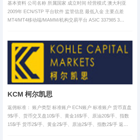
基本资料 公司名称 所属国家 成立时间 经营模式 澳大利亚
2009年 ECN/STP 平台软件 监管信息 最低入金 主要点差
MT4/MT4移动端/MAMM/机构交易平台 ASIC 337985 3…
KCM 柯尔凯思
返佣标准： 账户类型 标准账户 ECN账户 标准账户 货币直盘
9$/手、货币交叉盘10$/手、黄金16$/手、原油20$/手、指数
15$/手 货币2$/手、黄金2$/手、原油2$/手、指数2$/手 返…