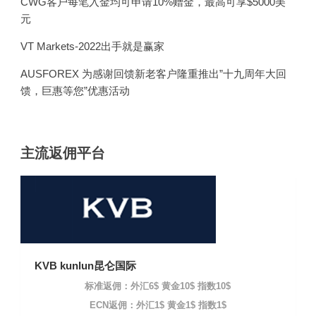
CWG客户每笔入金均可申请10%赠金，最高可享$5000美
元
VT Markets-2022出手就是赢家
AUSFOREX 为感谢回馈新老客户隆重推出”十九周年大回
馈，巨惠等您”优惠活动
主流返佣平台
KVB kunlun昆仑国际
标准返佣：外汇6$ 黄金10$ 指数10$
ECN返佣：外汇1$ 黄金1$ 指数1$